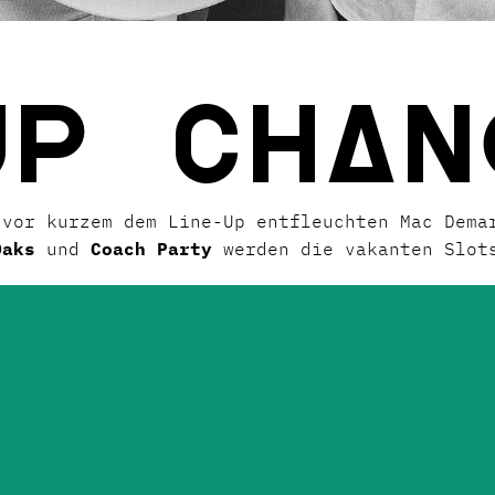
UP CHΔN
 vor kurzem dem Line-Up entfleuchten Mac Dema
Oaks
und
Coach Party
werden die vakanten Slot