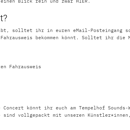
 einen Blick rein und zwar HIER.
et?
abt, solltet ihr in euren eMail-Posteingang s
-Fahrausweis bekommen könnt. Solltet ihr die 
ten Fahrausweis
e Concert könnt ihr euch am Tempelhof Sounds-
e sind vollgepackt mit unseren Künstler*innen