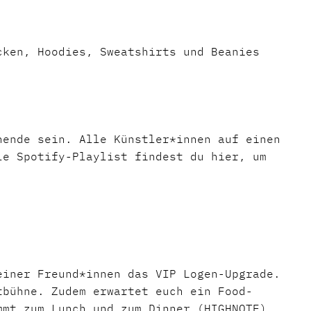
cken, Hoodies, Sweatshirts und Beanies
nende sein. Alle Künstler*innen auf einen
le Spotify-Playlist findest du hier, um
einer Freund*innen das VIP Logen-Upgrade.
tbühne. Zudem erwartet euch ein Food-
mmt zum Lunch und zum Dinner (HIGHNOTE).