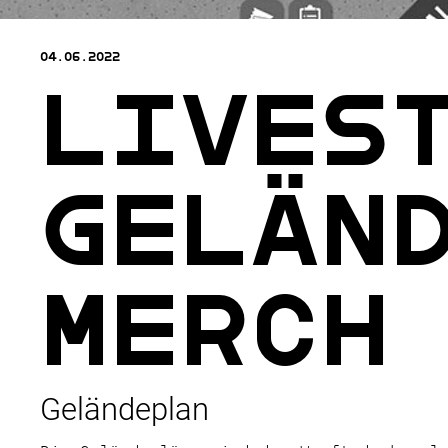
04.06.2022
Lives
Gelän
Merch
Geländeplan