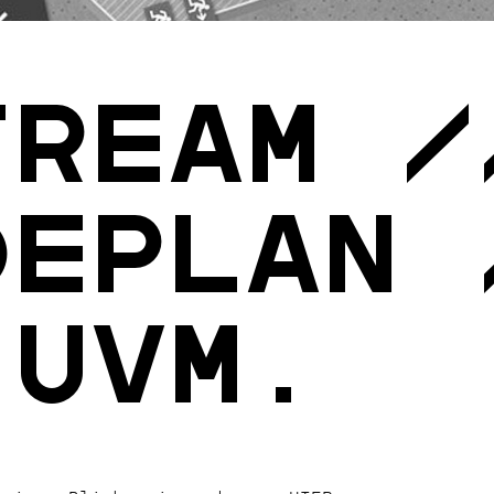
tream /
deplan 
 uvm.