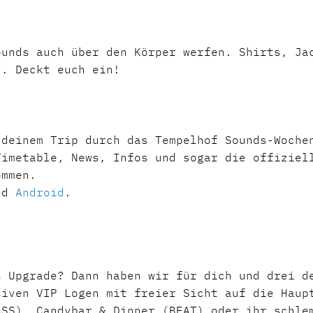
ounds auch über den Körper werfen. Shirts, Ja
d. Deckt euch ein!
 deinem Trip durch das Tempelhof Sounds-Woche
Timetable, News, Infos und sogar die offiziel
kommen.
nd
Android
.
s Upgrade? Dann haben wir für dich und drei d
siven VIP Logen mit freier Sicht auf die Haup
ASS), Candybar & Dinner (BEAT) oder ihr schle